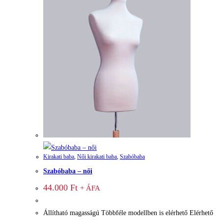
Kirakati baba
,
Női kirakati baba
,
Szabóbaba
Szabóbaba – női
44.000
Ft
+ ÁFA
Állítható magasságú Többféle modellben is elérhető Elérhető