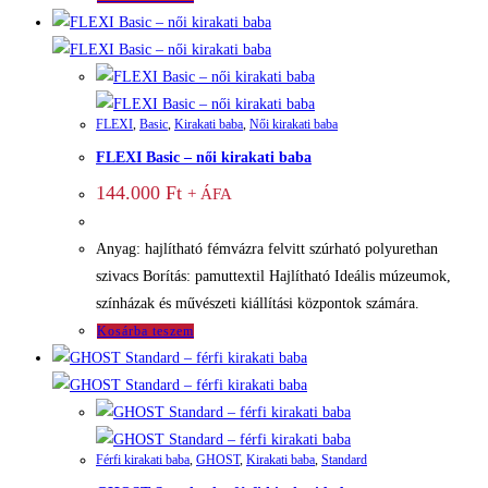
FLEXI
,
Basic
,
Kirakati baba
,
Női kirakati baba
FLEXI Basic – női kirakati baba
144.000
Ft
+ ÁFA
Anyag: hajlítható fémvázra felvitt szúrható polyurethan
szivacs Borítás: pamuttextil Hajlítható Ideális múzeumok,
színházak és művészeti kiállítási központok számára.
Kosárba teszem
Férfi kirakati baba
,
GHOST
,
Kirakati baba
,
Standard