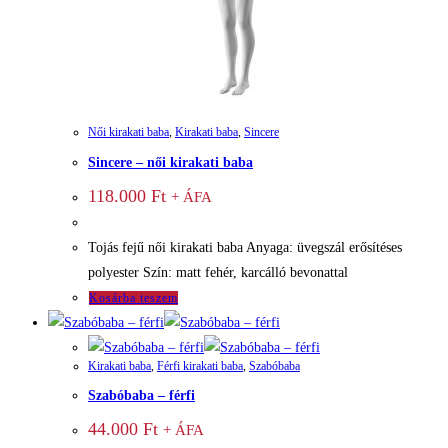
Női kirakati baba
,
Kirakati baba
,
Sincere
Sincere – női kirakati baba
118.000
Ft
+ ÁFA
Tojás fejű női kirakati baba Anyaga: üvegszál erősítéses
polyester Szín: matt fehér, karcálló bevonattal
Kosárba teszem
Kirakati baba
,
Férfi kirakati baba
,
Szabóbaba
Szabóbaba – férfi
44.000
Ft
+ ÁFA