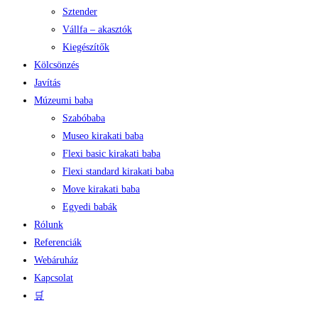
Sztender
Vállfa – akasztók
Kiegészítők
Kölcsönzés
Javítás
Múzeumi baba
Szabóbaba
Museo kirakati baba
Flexi basic kirakati baba
Flexi standard kirakati baba
Move kirakati baba
Egyedi babák
Rólunk
Referenciák
Webáruház
Kapcsolat
🛒