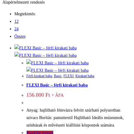
Alapértelmezett rendezés
Megtekintés:
12
24
Összes
Férfi kirakati baba
,
Basic
,
FLEXI
,
Kirakati baba
FLEXI Basic – férfi kirakati baba
156.000
Ft
+ ÁFA
Anyag: hajlítható fémvázra felvitt szúrható polyurethan
szivacs Borítás: pamuttextil Hajlítható Ideális múzeumok,
színházak és művészeti kiállítási központok számára.
Kosárba teszem