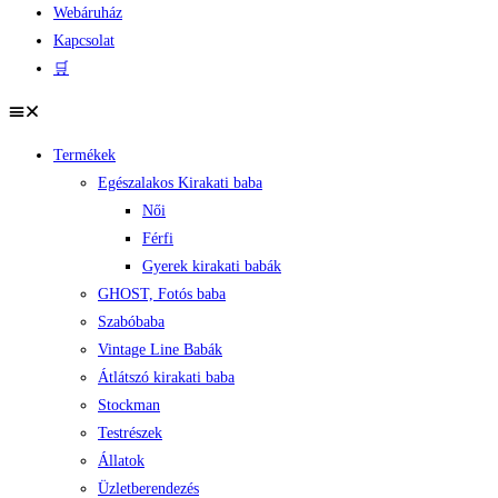
Webáruház
Kapcsolat
🛒
Termékek
Egészalakos Kirakati baba
Női
Férfi
Gyerek kirakati babák
GHOST, Fotós baba
Szabóbaba
Vintage Line Babák
Átlátszó kirakati baba
Stockman
Testrészek
Állatok
Üzletberendezés