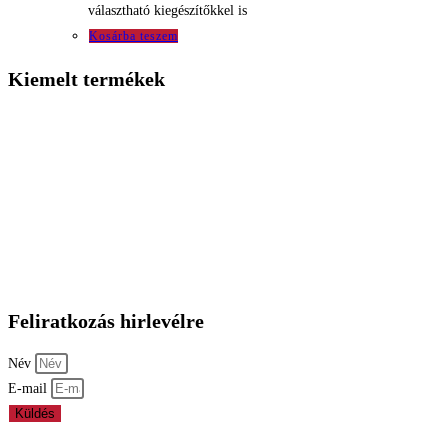
választható kiegészítőkkel is
Kosárba teszem
Kiemelt termékek
Múzeumi baba
Szabóbaba
Irene kirakati baba
Vállfa
Adatkezelési nyilatkozat
Feliratkozás hirlevélre
Név
E-mail
Küldés