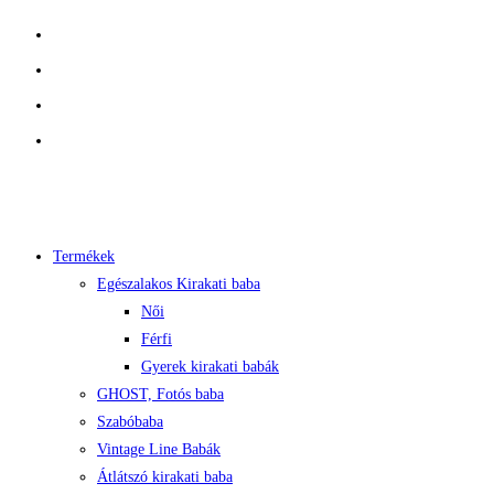
Skip
to
content
Termékek
Egészalakos Kirakati baba
Női
Férfi
Gyerek kirakati babák
GHOST, Fotós baba
Szabóbaba
Vintage Line Babák
Átlátszó kirakati baba