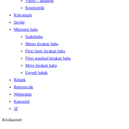
Vállfa – akasztók
Kiegészítők
Kölcsönzés
Javítás
Múzeumi baba
Szabóbaba
Museo kirakati baba
Flexi basic kirakati baba
Flexi standard kirakati baba
Move kirakati baba
Egyedi babák
Rólunk
Referenciák
Webáruház
Kapcsolat
🛒
Kiválasztott: