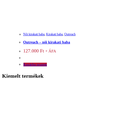
Női kirakati baba
,
Kirakati baba
,
Outreach
Outreach – női kirakati baba
127.000
Ft
+ ÁFA
Kosárba teszem
Kiemelt termékek
Múzeumi baba
Szabóbaba
Irene kirakati baba