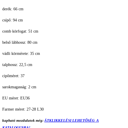
derék: 66 cm
csípő: 94 cm
comb körfogat: 51 cm
belső lábhossz: 80 cm
vádli körmérete: 35 cm
talphossz: 22,5 cm
cipőméret: 37
sarokmagasság: 2 cm
EU méret: EU36
Farmer méret: 27-28 L30
kapható mozdulatok még:
ÁTKLIKKELÉSI LEHETŐSÉG A
KATALOGUSRA!