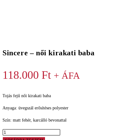
Sincere – női kirakati baba
118.000
Ft
+ ÁFA
Tojás fejű női kirakati baba
Anyaga: üvegszál erősítéses polyester
Szín: matt fehér, karcálló bevonattal
Sincere
-