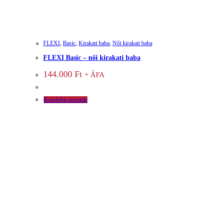
FLEXI
,
Basic
,
Kirakati baba
,
Női kirakati baba
FLEXI Basic – női kirakati baba
144.000
Ft
+ ÁFA
Kosárba teszem