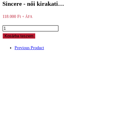
Sincere - női kirakati…
118.000
Ft
+ ÁFA
Sincere
-
Kosárba teszem
női
Previous Product
kirakati
baba
mennyiség