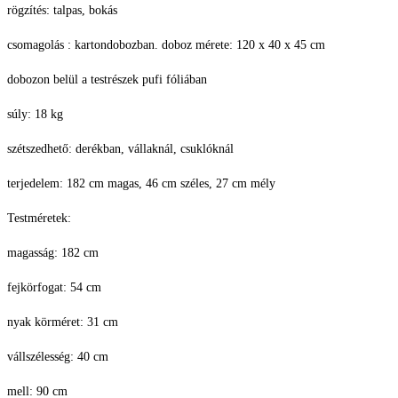
rögzítés: talpas, bokás
csomagolás : kartondobozban. doboz mérete: 120 x 40 x 45 cm
dobozon belül a testrészek pufi fóliában
súly: 18 kg
szétszedhető: derékban, vállaknál, csuklóknál
terjedelem: 182 cm magas, 46 cm széles, 27 cm mély
Testméretek:
magasság: 182 cm
fejkörfogat: 54 cm
nyak körméret: 31 cm
vállszélesség: 40 cm
mell: 90 cm