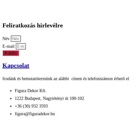
Vállfa
Adatkezelési nyilatkozat
Feliratkozás hirlevélre
Név
E-mail
Küldés
Kapcsolat
Irodánk és bemutatótermünk az alábbi címen és telefonszámon érhető el
Figura Dekor Kft.
1222 Budapest, Nagytétényi út 100-102
+36 (30) 932 3593
figura@figuradekor.hu
Impresszum
Süti nyilatkozat
Általános szerződési feltételek
Adatkezelési nyilatkozat