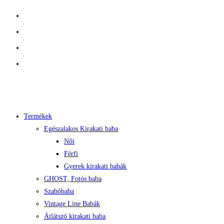
Skip
to
content
Termékek
Egészalakos Kirakati baba
Női
Férfi
Gyerek kirakati babák
GHOST, Fotós baba
Szabóbaba
Vintage Line Babák
Átlátszó kirakati baba