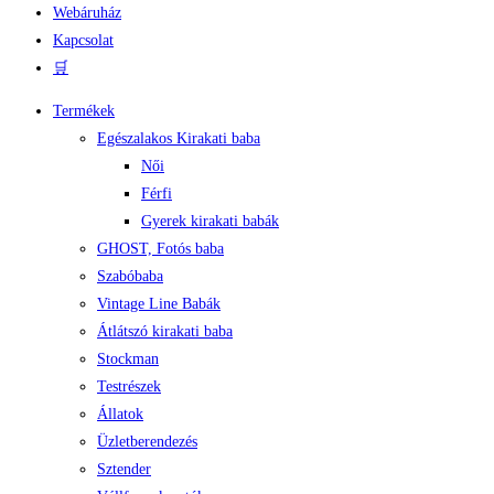
Webáruház
Kapcsolat
🛒
Termékek
Egészalakos Kirakati baba
Női
Férfi
Gyerek kirakati babák
GHOST, Fotós baba
Szabóbaba
Vintage Line Babák
Átlátszó kirakati baba
Stockman
Testrészek
Állatok
Üzletberendezés
Sztender