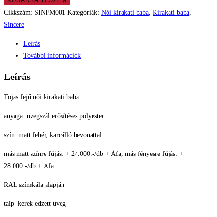
KOSÁRBA TESZEM
női
Cikkszám:
SINFM001
Kategóriák:
Női kirakati baba
,
Kirakati baba
,
kirakati
Sincere
baba
Leírás
mennyiség
További információk
Leírás
Tojás fejű női kirakati baba.
anyaga: üvegszál erősítéses polyester
szín: matt fehér, karcálló bevonattal
más matt színre fújás: + 24.000.-/db + Áfa, más fényesre fújás: +
28.000.-/db + Áfa
RAL színskála alapján
talp: kerek edzett üveg