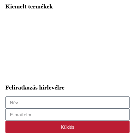
Kiemelt termékek
Múzeumi baba
Szabóbaba
Irene kirakati baba
Vállfa
Adatkezelési nyilatkozat
Feliratkozás hirlevélre
Küldés