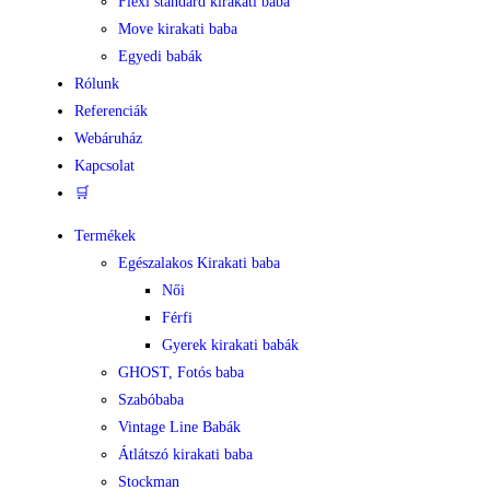
Flexi standard kirakati baba
Move kirakati baba
Egyedi babák
Rólunk
Referenciák
Webáruház
Kapcsolat
🛒
Termékek
Egészalakos Kirakati baba
Női
Férfi
Gyerek kirakati babák
GHOST, Fotós baba
Szabóbaba
Vintage Line Babák
Átlátszó kirakati baba
Stockman