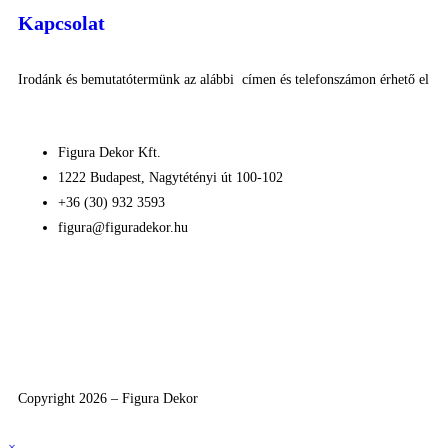
Kapcsolat
Irodánk és bemutatótermünk az alábbi címen és telefonszámon érhető el
Figura Dekor Kft.
1222 Budapest, Nagytétényi út 100-102
+36 (30) 932 3593
figura@figuradekor.hu
Impresszum
Süti nyilatkozat
Általános szerződési feltételek
Adatkezelési nyilatkozat
Copyright 2026 – Figura Dekor
×