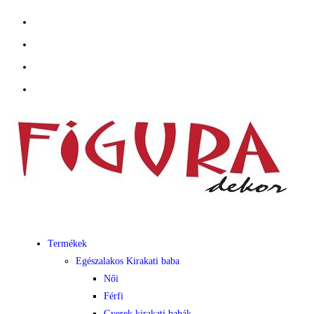
Termékek
Egészalakos Kirakati baba
Női
Férfi
Gyerek kirakati babák