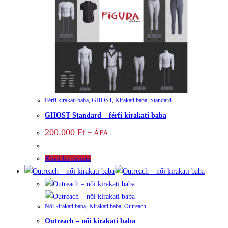
Férfi kirakati baba
,
GHOST
,
Kirakati baba
,
Standard
GHOST Standard – férfi kirakati baba
200.000
Ft
+ ÁFA
Kosárba teszem
Női kirakati baba
,
Kirakati baba
,
Outreach
Outreach – női kirakati baba