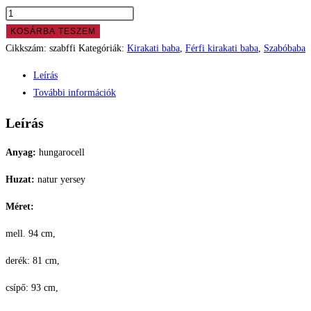
KOSÁRBA TESZEM
Cikkszám:
szabffi
Kategóriák:
Kirakati baba
,
Férfi kirakati baba
,
Szabóbaba
Leírás
További információk
Leírás
Anyag:
hungarocell
Huzat:
natur yersey
Méret:
mell. 94 cm,
derék: 81 cm,
csípő: 93 cm,