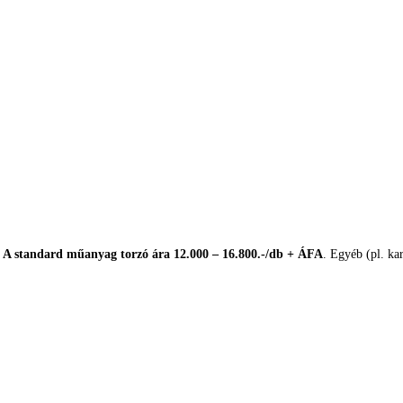
.
A standard műanyag torzó ára 12.000 – 16.800.-/db + ÁFA
. Egyéb (pl. ka