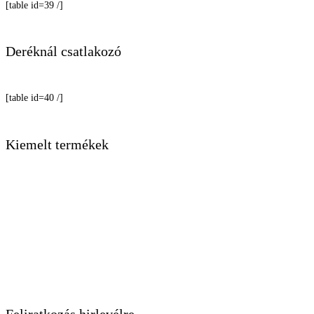
[table id=39 /]
Deréknál csatlakozó
[table id=40 /]
Kiemelt termékek
Múzeumi baba
Szabóbaba
Irene kirakati baba
Vállfa
Adatkezelési nyilatkozat