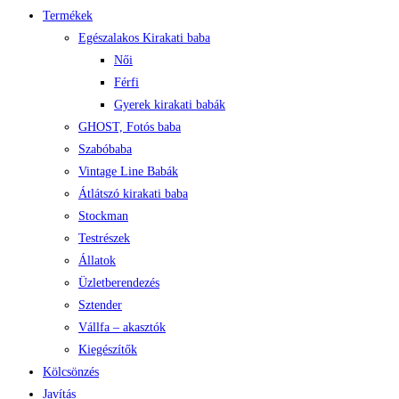
Termékek
Egészalakos Kirakati baba
Női
Férfi
Gyerek kirakati babák
GHOST, Fotós baba
Szabóbaba
Vintage Line Babák
Átlátszó kirakati baba
Stockman
Testrészek
Állatok
Üzletberendezés
Sztender
Vállfa – akasztók
Kiegészítők
Kölcsönzés
Javítás