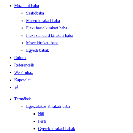
Múzeumi baba
Szabóbaba
Museo kirakati baba
Flexi basic kirakati baba
Flexi standard kirakati baba
Move kirakati baba
Egyedi babák
Rólunk
Referenciák
Webáruház
Kapcsolat
🛒
Termékek
Egészalakos Kirakati baba
Női
Férfi
Gyerek kirakati babák