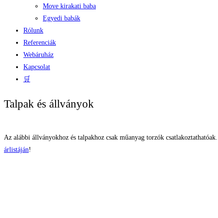
Move kirakati baba
Egyedi babák
Rólunk
Referenciák
Webáruház
Kapcsolat
🛒
Talpak és állványok
Az alábbi állványokhoz és talpakhoz csak műanyag torzók csatlakoztathatóak
árlistáján
!