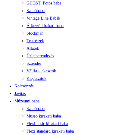
GHOST, Fotós baba
Szabóbaba
Vintage Line Babák
Átlátszó kirakati baba
Stockman
Testrészek
Állatok
Üzletberendezés
Sztender
Vállfa – akasztók
Kiegészítők
Kölcsönzés
Javítás
Múzeumi baba
Szabóbaba
Museo kirakati baba
Flexi basic kirakati baba
Flexi standard kirakati baba