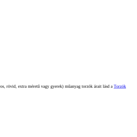
ros, rövid, extra méretű vagy gyerek) műanyag torzók árait lásd a
Torzók