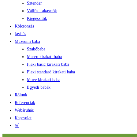
Sztender
Vállfa – akasztók
Kiegészítők
Kölcsönzés
Javítás
Múzeumi baba
Szabóbaba
Museo kirakati baba
Flexi basic kirakati baba
Flexi standard kirakati baba
Move kirakati baba
Egyedi babák
Rólunk
Referenciák
Webáruház
Kapcsolat
🛒