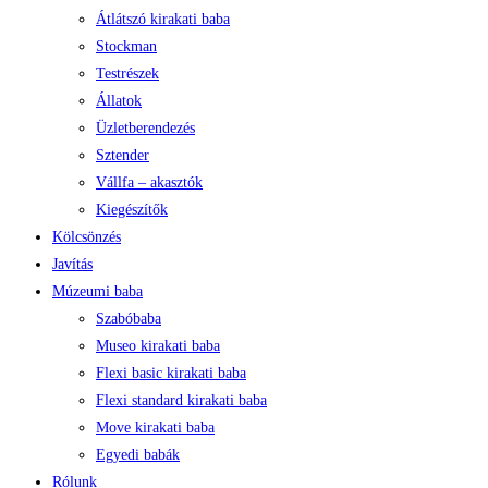
Átlátszó kirakati baba
Stockman
Testrészek
Állatok
Üzletberendezés
Sztender
Vállfa – akasztók
Kiegészítők
Kölcsönzés
Javítás
Múzeumi baba
Szabóbaba
Museo kirakati baba
Flexi basic kirakati baba
Flexi standard kirakati baba
Move kirakati baba
Egyedi babák
Rólunk