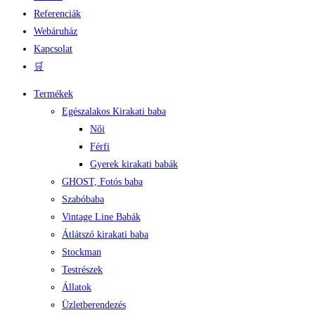
Referenciák
Webáruház
Kapcsolat
🛒
Termékek
Egészalakos Kirakati baba
Női
Férfi
Gyerek kirakati babák
GHOST, Fotós baba
Szabóbaba
Vintage Line Babák
Átlátszó kirakati baba
Stockman
Testrészek
Állatok
Üzletberendezés