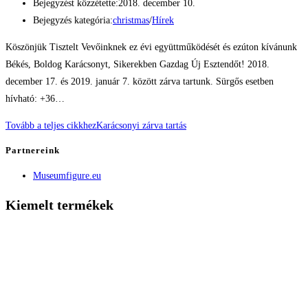
Bejegyzést közzétette:
2018. december 10.
Bejegyzés kategória:
christmas
/
Hírek
Köszönjük Tisztelt Vevőinknek ez évi együttműködését és ezúton kívánunk
Békés, Boldog Karácsonyt, Sikerekben Gazdag Új Esztendőt! 2018.
december 17. és 2019. január 7. között zárva tartunk. Sürgős esetben
hívható: +36…
Tovább a teljes cikkhez
Karácsonyi zárva tartás
Partnereink
Museumfigure.eu
Kiemelt termékek
Múzeumi baba
Szabóbaba
Irene kirakati baba