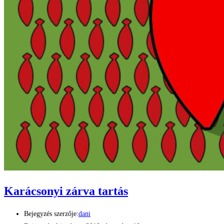
Karácsonyi zárva tartás
Bejegyzés szerzője:
dani