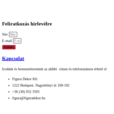
Vállfa
Adatkezelési nyilatkozat
Feliratkozás hirlevélre
Név
E-mail
Küldés
Kapcsolat
Irodánk és bemutatótermünk az alábbi címen és telefonszámon érhető el
Figura Dekor Kft.
1222 Budapest, Nagytétényi út 100-102
+36 (30) 932 3593
figura@figuradekor.hu
Impresszum
Süti nyilatkozat
Általános szerződési feltételek