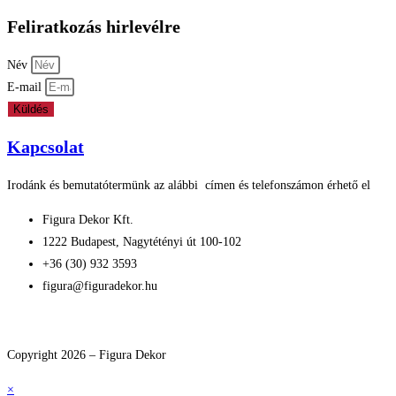
Feliratkozás hirlevélre
Név
E-mail
Küldés
Kapcsolat
Irodánk és bemutatótermünk az alábbi címen és telefonszámon érhető el
Figura Dekor Kft.
1222 Budapest, Nagytétényi út 100-102
+36 (30) 932 3593
figura@figuradekor.hu
Impresszum
Süti nyilatkozat
Általános szerződési feltételek
Adatkezelé
Copyright 2026 – Figura Dekor
×