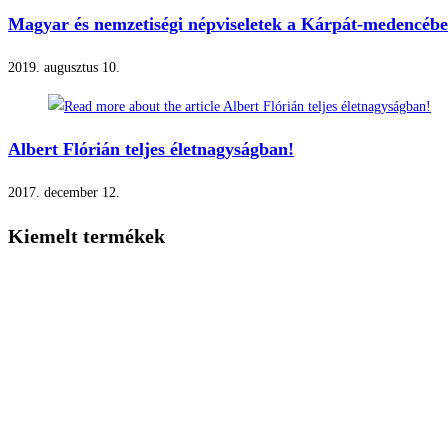
Magyar és nemzetiségi népviseletek a Kárpát-medencébe
2019. augusztus 10.
Albert Flórián teljes életnagyságban!
2017. december 12.
Kiemelt termékek
Múzeumi baba
Szabóbaba
Irene kirakati baba
Vállfa
Adatkezelési nyilatkozat