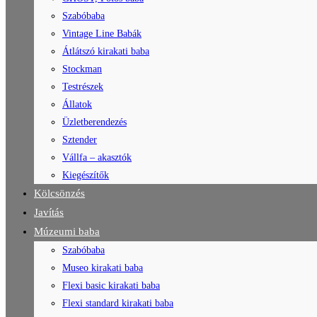
Szabóbaba
Vintage Line Babák
Átlátszó kirakati baba
Stockman
Testrészek
Állatok
Üzletberendezés
Sztender
Vállfa – akasztók
Kiegészítők
Kölcsönzés
Javítás
Múzeumi baba
Szabóbaba
Museo kirakati baba
Flexi basic kirakati baba
Flexi standard kirakati baba