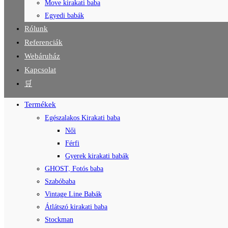
Move kirakati baba
Egyedi babák
Rólunk
Referenciák
Webáruház
Kapcsolat
🛒
Termékek
Egészalakos Kirakati baba
Női
Férfi
Gyerek kirakati babák
GHOST, Fotós baba
Szabóbaba
Vintage Line Babák
Átlátszó kirakati baba
Stockman