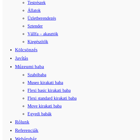
Testrészek
Állatok
Üzletberendezés
Sztender
Vállfa – akasztók
Kiegészítők
Kölcsönzés
Javítás
Múzeumi baba
Szabóbaba
Museo kirakati baba
Flexi basic kirakati baba
Flexi standard kirakati baba
Move kirakati baba
Egyedi babák
Rólunk
Referenciák
Webáruház