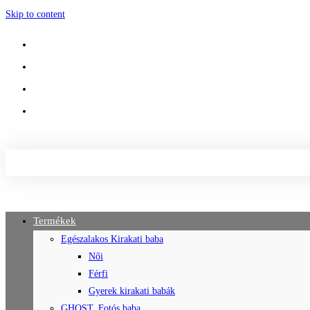
Skip to content
Termékek
Egészalakos Kirakati baba
Női
Férfi
Gyerek kirakati babák
GHOST, Fotós baba