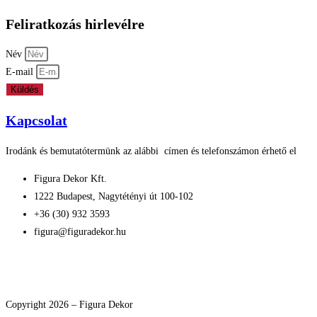
Feliratkozás hirlevélre
Név
E-mail
Küldés
Kapcsolat
Irodánk és bemutatótermünk az alábbi címen és telefonszámon érhető el
Figura Dekor Kft.
1222 Budapest, Nagytétényi út 100-102
+36 (30) 932 3593
figura@figuradekor.hu
Impresszum
Süti nyilatkozat
Általános szerződési feltételek
Adatkezelési nyilatkozat
Copyright 2026 – Figura Dekor