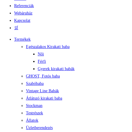
Referenciák
Webáruház
Kapcsolat
🛒
Termékek
Egészalakos Kirakati baba
Női
Férfi
Gyerek kirakati babák
GHOST, Fotós baba
Szabóbaba
Vintage Line Babák
Átlátszó kirakati baba
Stockman
Testrészek
Állatok
Üzletberendezés