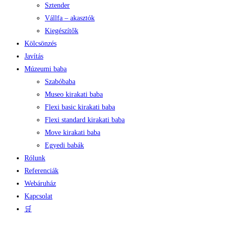
Sztender
Vállfa – akasztók
Kiegészítők
Kölcsönzés
Javítás
Múzeumi baba
Szabóbaba
Museo kirakati baba
Flexi basic kirakati baba
Flexi standard kirakati baba
Move kirakati baba
Egyedi babák
Rólunk
Referenciák
Webáruház
Kapcsolat
🛒