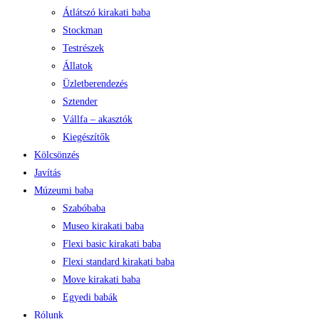
Átlátszó kirakati baba
Stockman
Testrészek
Állatok
Üzletberendezés
Sztender
Vállfa – akasztók
Kiegészítők
Kölcsönzés
Javítás
Múzeumi baba
Szabóbaba
Museo kirakati baba
Flexi basic kirakati baba
Flexi standard kirakati baba
Move kirakati baba
Egyedi babák
Rólunk