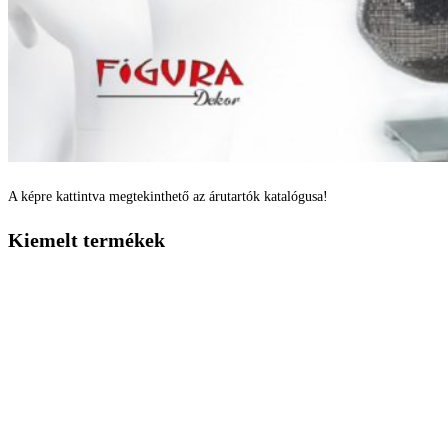
A képre kattintva megtekinthető az árutartók katalógusa!
Kiemelt termékek
Múzeumi baba
Szabóbaba
Irene kirakati baba
Vállfa
Adatkezelési nyilatkozat